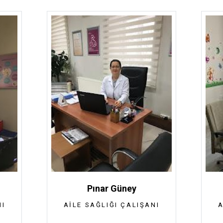
Pınar Güney
NI
AILE SAĞLIĞI ÇALIŞANI
A