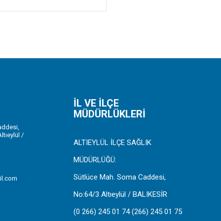
İL VE İLÇE
MÜDÜRLÜKLERİ
ddesi,
tıeylül /
ALTIEYLÜL İLÇE SAĞLIK
MÜDÜRLÜĞÜ:
Sütlüce Mah. Soma Caddesi,
il.com
No:64/3 Altıeylül / BALIKESİR
(0 266) 245 01 74 (266) 245 01 75