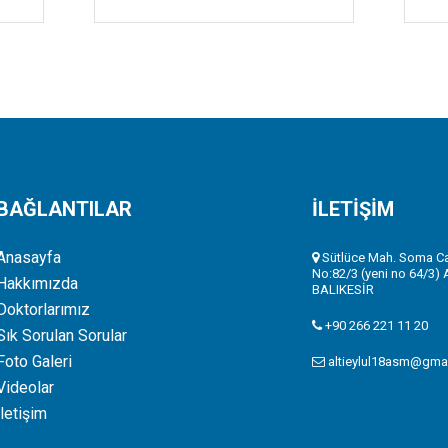
BAĞLANTILAR
İLETİŞİM
Anasayfa
Sütlüce Mah. Soma Ca
No:82/3 (yeni no 64/3) Al
Hakkımızda
BALIKESİR
Doktorlarımız
+90 266 221 11 20
Sık Sorulan Sorular
Foto Galeri
altieylul18asm@gma
Videolar
İletişim