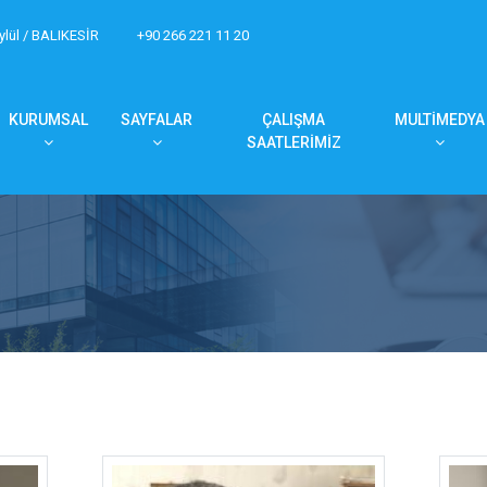
ylül / BALIKESİR
+90 266 221 11 20
KURUMSAL
SAYFALAR
ÇALIŞMA
MULTİMEDYA
SAATLERİMİZ